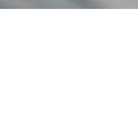
Kunder
2020 - nu
Plus1
2022 - nu
Picky Living
2023 - nu
DevHouse
2024 - nu